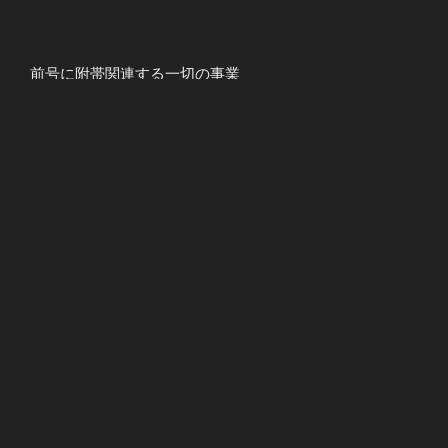
前号に附帯関連する一切の事業
を行っております。
当社では古くなった、動かなくなった、機械などを修理
しております。
「古くてもこれが一番使いやすい」
「これが動いてくれないと困る」
などありましたら、ご相談ください。
カテゴリー