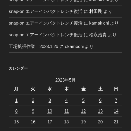
snap-on エアーインパクトレンチ復活
に
村田剛
より
snap-on エアーインパクトレンチ復活
に
kamakichi
より
snap-on エアーインパクトレンチ復活
に
松永浩貴
より
工場拡張作業 2023.1.29
に
okamochi
より
カレンダー
2023年5月
月
火
水
木
金
土
日
1
2
3
4
5
6
7
8
9
10
11
12
13
14
15
16
17
18
19
20
21