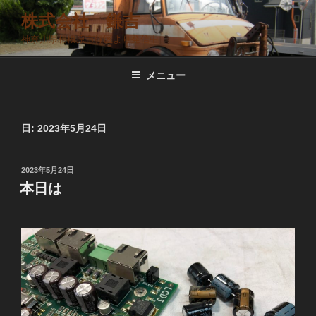
コ
株式会社 鎌吉
ン
神奈川県相模原市緑区より発信中
テ
ン
ツ
メニュー
へ
ス
キ
日:
2023年5月24日
ッ
プ
投
2023年5月24日
稿
本日は
日: