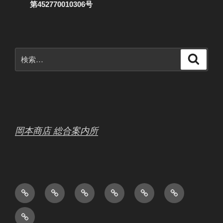
第452770010306号
検
検
索
索:
岡本商店 総合案内所
会
ホ
日
中
お
ボ
社
ー
常
古
問
ウ
製
概
ム
作
品
い
リ