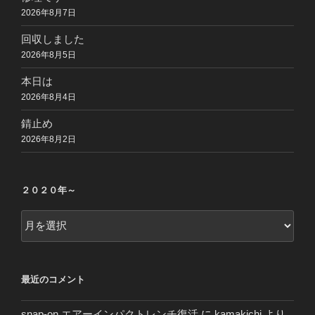
2026年8月7日
回収しました
2026年8月5日
本日は
2026年8月4日
錆止め
2026年8月2日
２０２０年～
２
０
２
０
最近のコメント
年
～
snap-on エアーインパクトレンチ復活
に
kamakichi
より