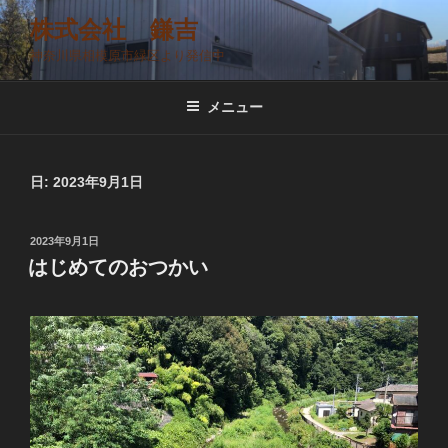
コ
株式会社 鎌吉
ン
神奈川県相模原市緑区より発信中
テ
ン
ツ
メニュー
へ
ス
キ
日:
2023年9月1日
ッ
プ
投
2023年9月1日
稿
はじめてのおつかい
日: