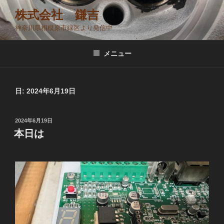
コ
株式会社 鎌吉
ン
神奈川県相模原市緑区より発信中
テ
ン
ツ
メニュー
へ
ス
キ
日:
2024年6月19日
ッ
プ
投
2024年6月19日
稿
本日は
日: