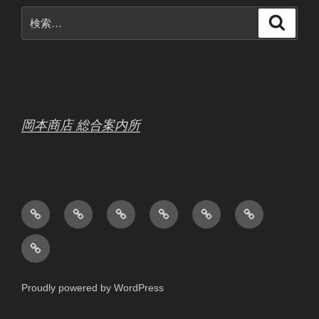
検
検
索
索:
岡本商店 総合案内所
会
ホ
日
中
お
ボ
社
ー
常
古
問
ウ
製
概
ム
作
品
い
リ
品
要
ペ
業
販
合
ン
販
ー
ブ
売
わ
グ
Proudly powered by WordPress
売
ジ
ロ
せ
ス
AC