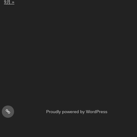
9月 »
お
Proudly powered by WordPress
問
い
合