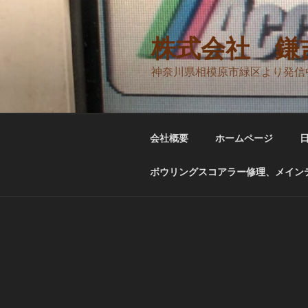
コ
ン
テ
株式会社 鎌
ン
神奈川県相模原市緑区より発信
ツ
へ
ス
キ
会社概要
ホームページ
ッ
プ
ボウリングスコアラー修理、メインテ