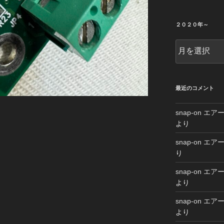
２０２０年～
２
０
２
０
年
最近のコメント
～
snap-on 
より
snap-on 
り
snap-on 
より
snap-on 
より