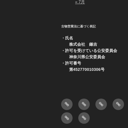
« 7月
古物営業法に基づく表記
・氏名
株式会社 鎌吉
・許可を受けている公安委員会
神奈川県公安委員会
・許可番号
第452770010306号
会
ホ
日
中
社
ー
常
古
ボ
製
概
ム
作
品
ウ
品
要
ペ
業
販