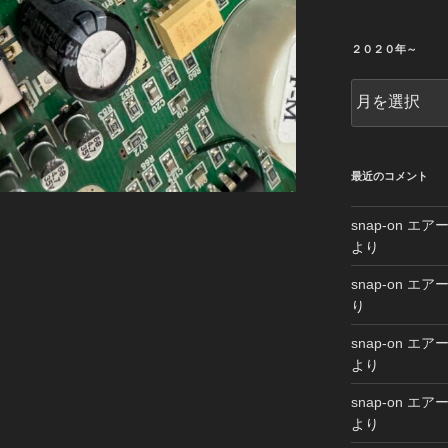
２０２０年～
２
０
２
０
年
最近のコメント
～
snap-on 
より
snap-on 
り
snap-on 
より
snap-on 
より