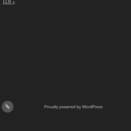
11月 »
お
Proudly powered by WordPress
問
い
合