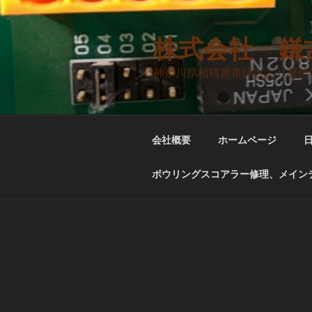
コ
ン
テ
株式会社 鎌
ン
神奈川県相模原市緑区より発信
ツ
へ
ス
キ
会社概要
ホームページ
ッ
プ
ボウリングスコアラー修理、メインテ