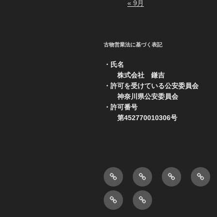
« 9月
古物営業法に基づく表記
・氏名
株式会社 鎌吉
・許可を受けている公安委員会
神奈川県公安委員会
・許可番号
第452770010306号
会
ホ
日
中
社
ー
常
古
ボ
製
概
ム
作
品
ウ
品
要
ペ
業
販