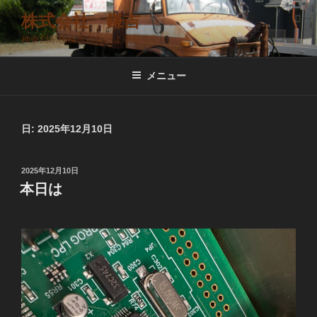
コ
株式会社 鎌吉
ン
神奈川県相模原市緑区より発信中
テ
ン
ツ
メニュー
へ
ス
キ
日:
2025年12月10日
ッ
プ
投
2025年12月10日
稿
本日は
日: