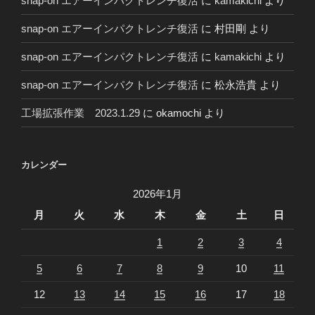
snap-on エアーインパクトレンチ復活
に
kamakichi
より
snap-on エアーインパクトレンチ復活
に
村田剛
より
snap-on エアーインパクトレンチ復活
に
kamakichi
より
snap-on エアーインパクトレンチ復活
に
松永浩貴
より
工場拡張作業 2023.1.29
に
okamochi
より
カレンダー
2026年1月
月
火
水
木
金
土
日
1
2
3
4
5
6
7
8
9
10
11
12
13
14
15
16
17
18