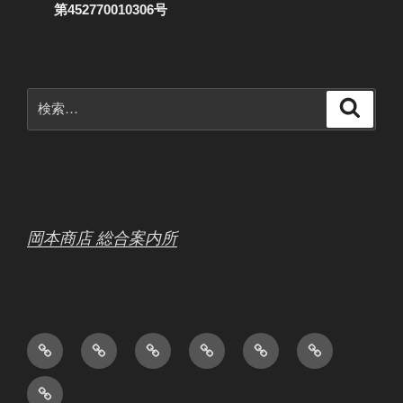
第452770010306号
検
検
索
索:
岡本商店 総合案内所
会
ホ
日
中
お
ボ
社
ー
常
古
問
ウ
製
概
ム
作
品
い
リ