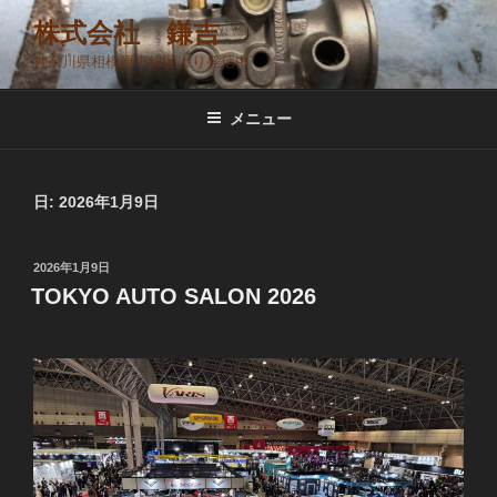
コ
株式会社 鎌吉
ン
神奈川県相模原市緑区より発信中
テ
ン
ツ
メニュー
へ
ス
キ
日:
2026年1月9日
ッ
プ
投
2026年1月9日
稿
TOKYO AUTO SALON 2026
日: