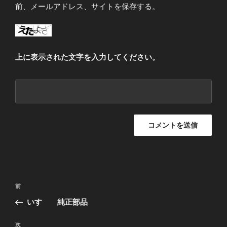
前、メールアドレス、サイトを保存する。
上に表示された文字を入力してください。
投
前
前
稿
の
いすゞ 純正部品
ナ
投
ビ
稿
次
次