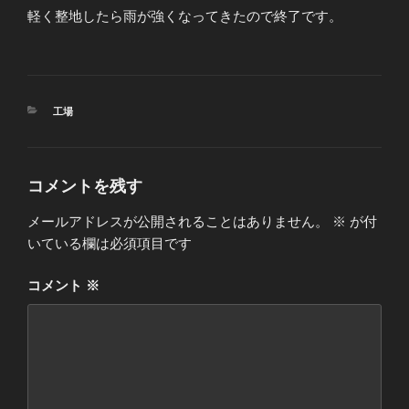
軽く整地したら雨が強くなってきたので終了です。
カ
工場
テ
ゴ
リ
ー
コメントを残す
メールアドレスが公開されることはありません。
※
が付
いている欄は必須項目です
コメント
※