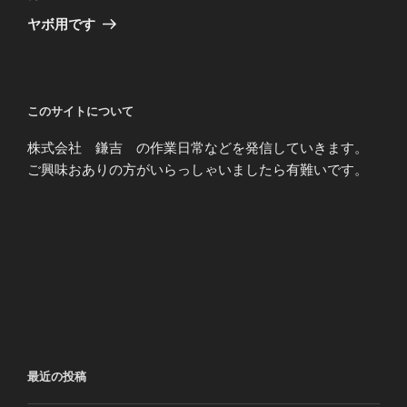
ゲ
の
ヤボ用です
投
ー
稿
シ
ョ
このサイトについて
ン
株式会社 鎌吉 の作業日常などを発信していきます。
ご興味おありの方がいらっしゃいましたら有難いです。
最近の投稿