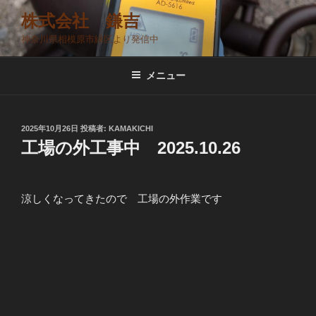
コ
株式会社 鎌吉
ン
神奈川県相模原市緑区より発信中
テ
ン
ツ
メニュー
へ
ス
キ
投
2025年10月26日
投稿者:
KAMAKICHI
稿
ッ
工場の外工事中 2025.10.26
日:
プ
涼しくなってきたので 工場の外作業です