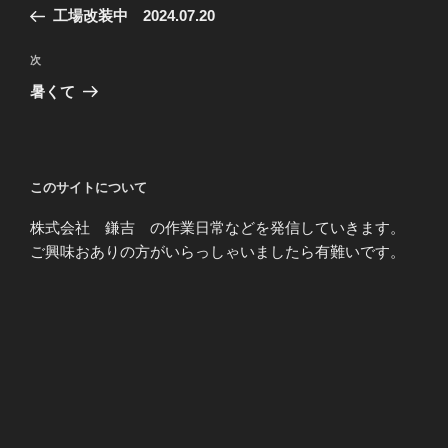
稿
の
工場改装中 2024.07.20
ナ
投
ビ
稿
次
次
ゲ
の
暑くて
投
ー
稿
シ
ョ
このサイトについて
ン
株式会社 鎌吉 の作業日常などを発信していきます。
ご興味おありの方がいらっしゃいましたら有難いです。