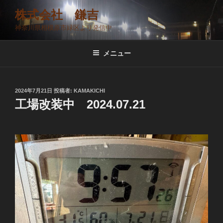
コ
株式会社 鎌吉
ン
神奈川県相模原市緑区より発信中
テ
ン
ツ
メニュー
へ
ス
キ
投
2024年7月21日
投稿者:
KAMAKICHI
稿
ッ
工場改装中 2024.07.21
日:
プ