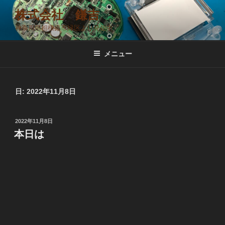
コ
株式会社 鎌吉
ン
神奈川県相模原市緑区より発信中
テ
ン
ツ
メニュー
へ
ス
キ
日:
2022年11月8日
ッ
プ
投
2022年11月8日
稿
本日は
日: