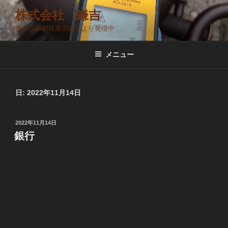
コ
株式会社 鎌吉
ン
神奈川県相模原市緑区より発信中
テ
ン
ツ
メニュー
へ
ス
キ
日:
2022年11月14日
ッ
プ
投
2022年11月14日
稿
銀行
日: